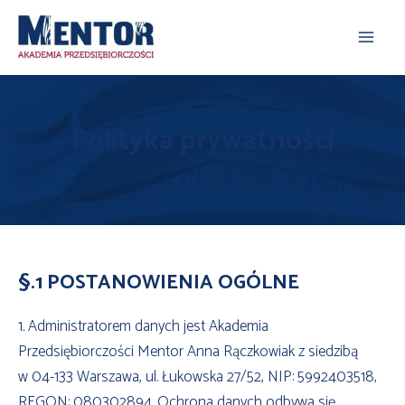
Skip
Main
to content
Men
Polityka prywatności
§.1 POSTANOWIENIA OGÓLNE
1. Administratorem danych jest Akademia
Przedsiębiorczości Mentor Anna Rączkowiak z siedzibą
w 04-133 Warszawa, ul. Łukowska 27/52, NIP: 5992403518,
REGON: 080302894. Ochrona danych odbywa się