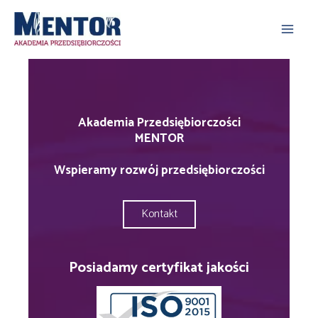
Skip
Main
to content
Men
Akademia Przedsiębiorczości
MENTOR
Wspieramy rozwój przedsiębiorczości
Kontakt
Posiadamy certyfikat jakości