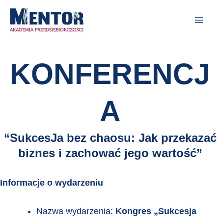
Skip
Mai
to content
Men
KONFERENCJ
A
“
SukcesJa
bez chaosu: Jak przekazać
biznes i zachować jego wartość”
Informacje o wydarzeniu
Nazwa wydarzenia:
Kongres „Sukcesja