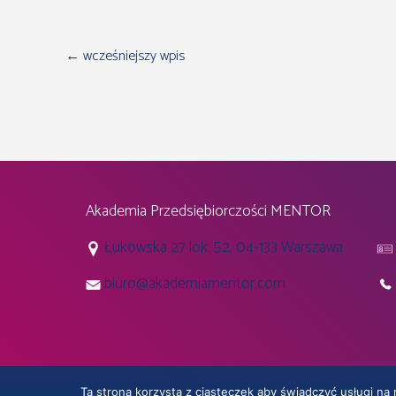
←
wcześniejszy wpis
Akademia Przedsiębiorczości MENTOR
Łukowska 27 lok. 52, 04-133 Warszawa
biuro@akademiamentor.com
Ta strona korzysta z ciasteczek aby świadczyć usługi na