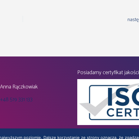
nastę
Posiadamy certyfikat jakości
Anna Rączkowiak
+48 519 331 133
 najwyższym poziomie. Dalsze korzystanie ze strony oznacza, że zgadzas