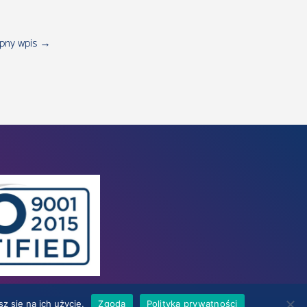
pny wpis
→
z się na ich użycie.
Zgoda
Polityka prywatności