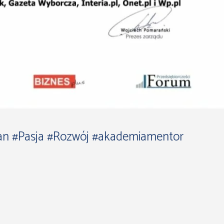
an
#Pasja
#Rozwój
#akademiamentor