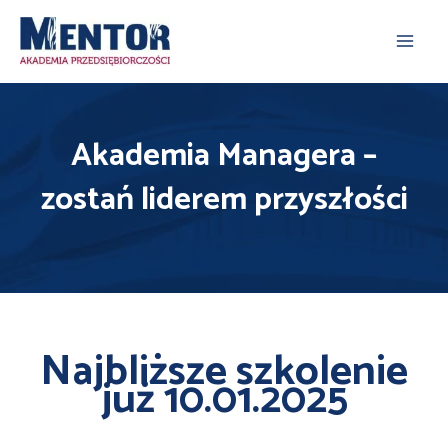
Skip
Main
to content
Men
Akademia Managera –
zostań liderem przyszłości
Najbliższe szkolenie
już 10.01.2025