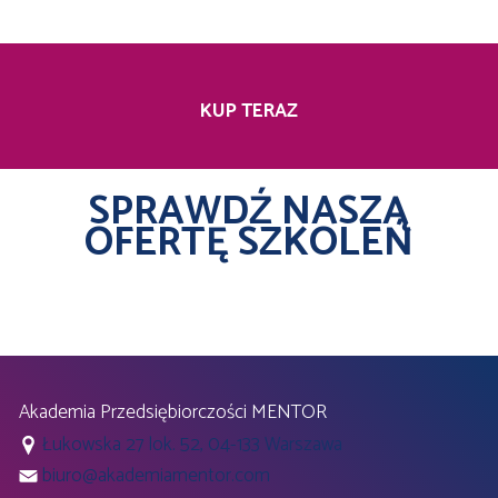
KUP TERAZ
SPRAWDŹ NASZĄ
OFERTĘ SZKOLEŃ
Akademia Przedsiębiorczości MENTOR
Łukowska 27 lok. 52, 04-133 Warszawa
biuro@akademiamentor.com